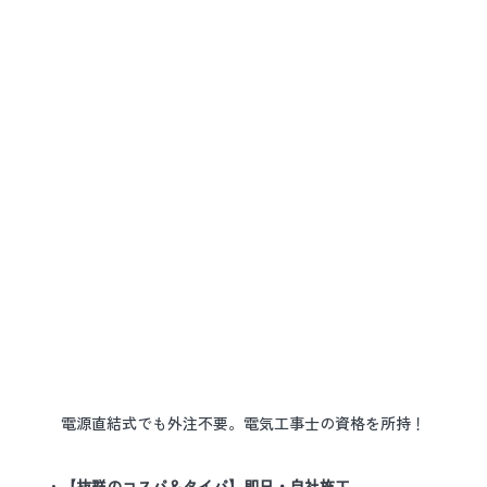
電源直結式でも外注不要。電気工事士の資格を所持！
• 
【抜群のコスパ＆タイパ】即日・自社施工