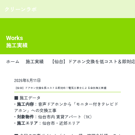
クリーンラボ
Works
施工実績
ホーム
施工実績
【仙台】ドアホン交換を低コスト＆即対
2026年6月11日
【仙台】ドアホン交換を低コスト＆即対応！電気工事士による自社施工実績
■ 施工データ
• 
施工内容
：音声ドアホンから「モニター付きテレビド
アホン」への交換工事
• 
対象物件
：仙台市内 賃貸アパート（1K）
• 
施工エリア
：仙台市・近郊エリア